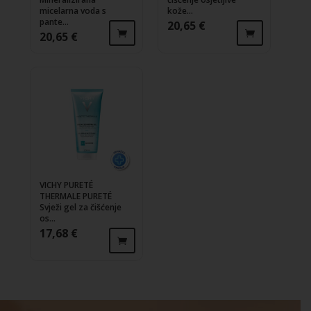
micelarna voda s
kože...
pante...
20,65
€
20,65
€
VICHY PURETÉ
THERMALE PURETÉ
Svježi gel za čišćenje
os...
17,68
€