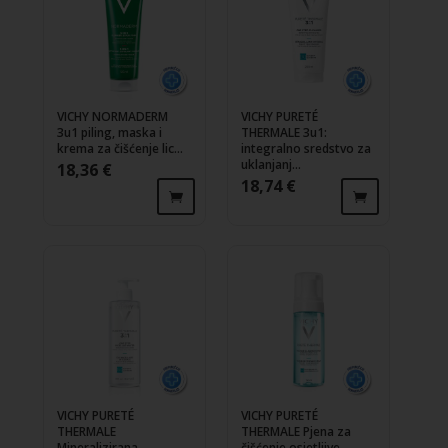
VICHY NORMADERM
VICHY PURETÉ
3u1 piling, maska i
THERMALE 3u1:
krema za čišćenje lic...
integralno sredstvo za
uklanjanj...
18,36
€
18,74
€
VICHY PURETÉ
VICHY PURETÉ
THERMALE
THERMALE Pjena za
Mineralizirana
čišćenje osjetljive