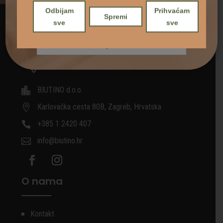
Odbijam
Prihvaćam
Spremi
sve
sve
BIUTINO d.o.o.

Karlovačka cesta 80B, Zagreb, Hrvatska

+385 1 2420 407

info@biutino.hr

O nama
Kontakt