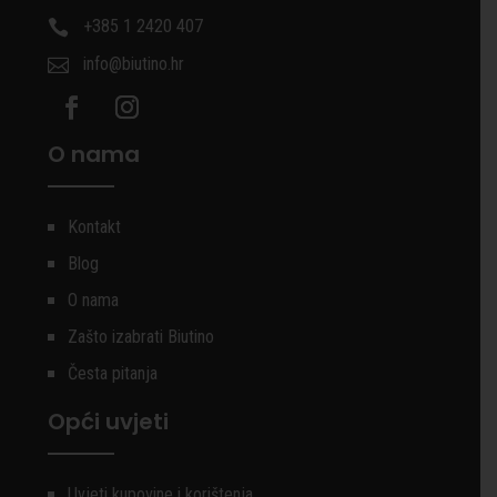
+385 1 2420 407

info@biutino.hr

O nama
Kontakt
Blog
O nama
Zašto izabrati Biutino
Česta pitanja
Opći uvjeti
Uvjeti kupovine i korištenja