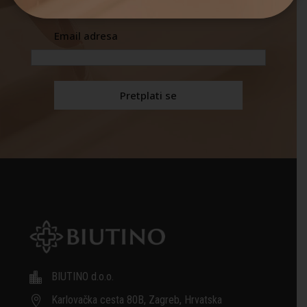
Email adresa
BIUTINO d.o.o.

Karlovačka cesta 80B, Zagreb, Hrvatska
