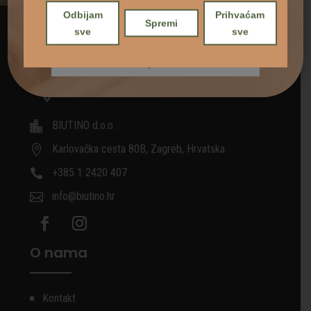
Odbijam
Prihvaćam
Spremi
sve
sve
BIUTINO d.o.o.

Karlovačka cesta 80B, Zagreb, Hrvatska

+385 1 2420 407

info@biutino.hr

O nama
Kontakt