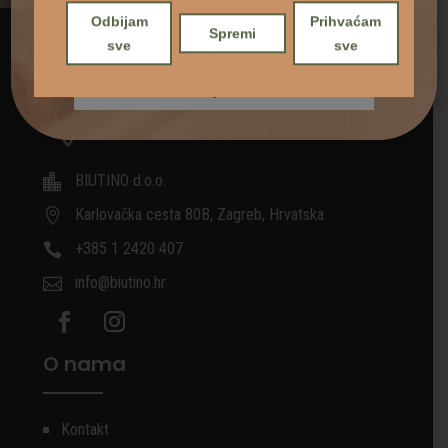
Odbijam
Prihvaćam
Spremi
sve
sve
BIUTINO d.o.o.

Karlovačka cesta 80B, Zagreb, Hrvatska

+385 1 2420 407

info@biutino.hr

O nama
Kontakt