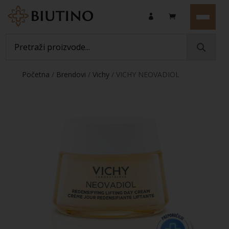
Početna
/
Brendovi
/
Vichy
/ VICHY NEOVADIOL
Dnevna njega za gustoću i punoću kože u
menopauzi, normalna do mješovita koža