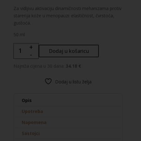
Za vidljivu aktivaciju dinamičnosti mehanizama protiv
starenja kože u menopauzi: elastičnost, čvrstoća,
gustoća.
50 ml
+
VICHY
Dodaj u košaricu
-
NEOVADIOL
Dnevna
Najniža cijena u 30 dana:
34.18 €
njega
za
Dodaj u listu želja
gustoću
i
punoću
Opis
kože
Upotreba
u
menopauzi,
Napomena
normalna
Sastojci
do
mješovita