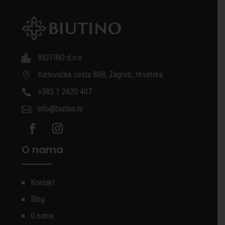
BIUTINO d.o.o.

Karlovačka cesta 80B, Zagreb, Hrvatska

+385 1 2420 407

info@biutino.hr

O nama
Kontakt
Blog
O nama