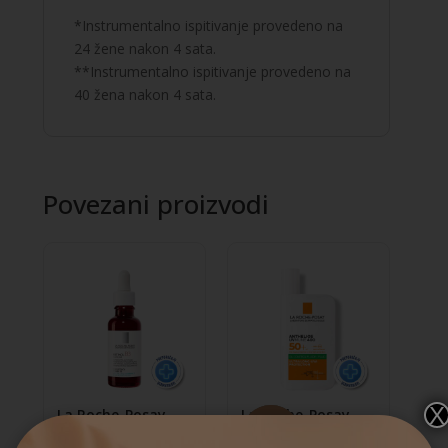
*Instrumentalno ispitivanje provedeno na
24 žene nakon 4 sata.
**Instrumentalno ispitivanje provedeno na
40 žena nakon 4 sata.
Povezani proizvodi
X
La Roche-Posay
La Roche-Posay
RETINOL B3 serum
ANTHELIOS
-
25
%