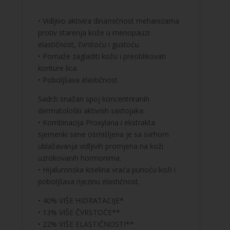
koža
• Vidljivo aktivira dinamičnost mehanizama
količina
protiv starenja kože u menopauzi:
elastičnost, čvrstoću i gustoću.
• Pomaže zagladiti kožu i preoblikovati
konture lica.
• Poboljšava elastičnost.
Sadrži snažan spoj koncentriranih
dermatološki aktivnih sastojaka:
• Kombinacija Proxylana i ekstrakta
sjemenki sene osmišljena je sa svrhom
ublažavanja vidljivih promjena na koži
uzrokovanih hormonima.
• Hijaluronska kiselina vraća punoću koži i
poboljšava njezinu elastičnost.
• 40% VIŠE HIDRATACIJE*
• 13% VIŠE ČVRSTOĆE**
• 22% VIŠE ELASTIČNOSTI**