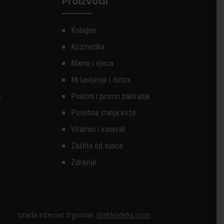
Proizvodi
Kolagen
Kozmetika
Mame i djeca
Mršavljenje i detox
e
Pokloni i promo pakiranja
Posebna stanja kože
Vitamini i minerali
Zaštita od sunca
Zdravlje
Izrada internet trgovine:
Webkodeks.com