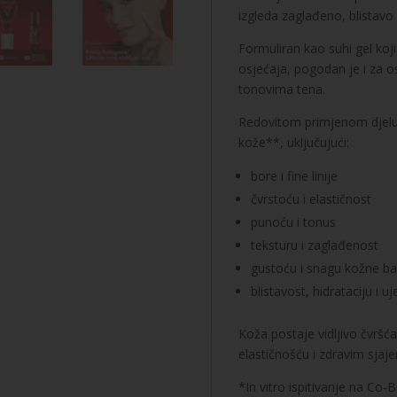
izgleda zaglađeno, blistavo
Formuliran kao suhi gel koji
osjećaja, pogodan je i za os
tonovima tena.
Redovitom primjenom djeluj
kože**, uključujući:
bore i fine linije
čvrstoću i elastičnost
punoću i tonus
teksturu i zaglađenost
gustoću i snagu kožne bar
blistavost, hidrataciju i 
Koža postaje vidljivo čvršća
elastičnošću i zdravim sjaj
*In vitro ispitivanje na Co-B