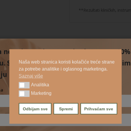
**Rezultati kliničkih, instru
na newsletter i preuzmite kupon za 10
. Saznajte novosti o našim proizvodim
Naša web stranica koristi kolačiće treće strane
za potrebe analitike i oglasnog marketinga.
ju u skladu s
politikom privatnosti.
Saznaj više
Analitika
Analitika
sa
Marketing
Marketing
Odbijam sve
Spremi
Prihvaćam sve