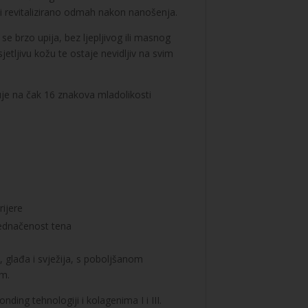
 i revitalizirano odmah nakon nanošenja.
 se brzo upija, bez ljepljivog ili masnog
jetljivu kožu te ostaje nevidljiv na svim
e na čak 16 znakova mladolikosti
ijere
ujednačenost tena
, glađa i svježija, s poboljšanom
em.
onding tehnologiji i kolagenima I i III.