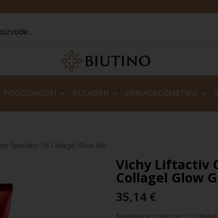
POGODNOSTI
KOLAGEN
DERMOKOZMETIKA
gen Specialist 16 Collagel Glow Gel
Vichy Liftactiv 
Collagel Glow G
35,14
€
Nevidljivi kristalni gel s Co-Bon