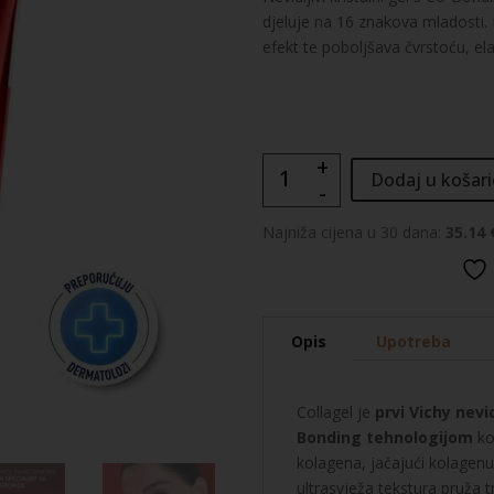
djeluje na 16 znakova mladosti. 
efekt te poboljšava čvrstoću, ela
+
Vichy
Dodaj u košari
-
Liftactiv
Collagen
Najniža cijena u 30 dana:
35.14 
Specialist
16
Collagel
Glow
Opis
Upotreba
Gel
količina
Collagel je
prvi Vichy nevid
Bonding tehnologijom
ko
kolagena, jačajući kolagen
ultrasvježa tekstura pruža t