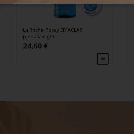
La Roche-Posay EFFACLAR
pjenušavi gel
24,60
€