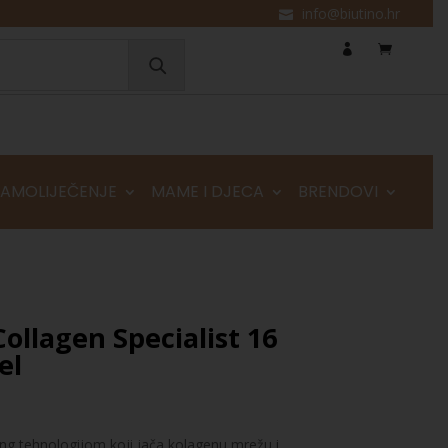
info@biutino.hr
SAMOLIJEČENJE
MAME I DJECA
BRENDOVI
Collagen Specialist 16
el
ding tehnologijom koji jača kolagenu mrežu i