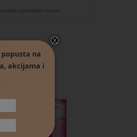
mentalnih i potrošačkih testova.
X
% popusta na
a, akcijama i