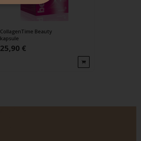
CollagenTime Beauty
kapsule
25,90
€