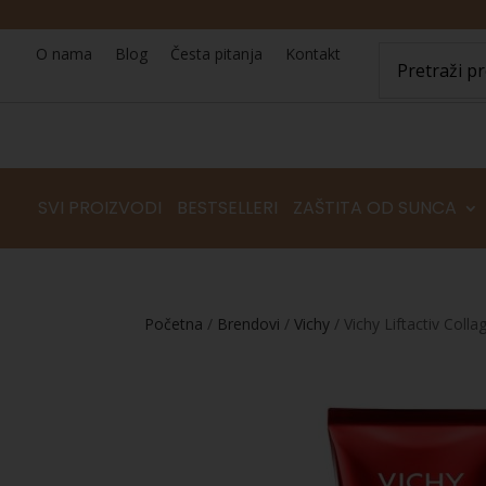
O nama
Blog
Česta pitanja
Kontakt
SVI PROIZVODI
BESTSELLERI
ZAŠTITA OD SUNCA
Početna
/
Brendovi
/
Vichy
/ Vichy Liftactiv Colla