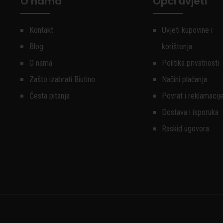
O nama
Opći uvjeti
Kontakt
Uvjeti kupovine i
Blog
korištenja
O nama
Politika privatnosti
Zašto izabrati Biutino
Načini plaćanja
Česta pitanja
Povrat i reklamacij
Dostava i isporuka
Raskid ugovora