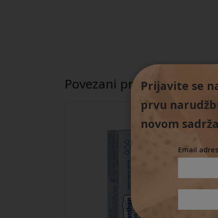
Povezani proizvodi
Prijavite se 
prvu narudžbu
novom sadrža
Email adre