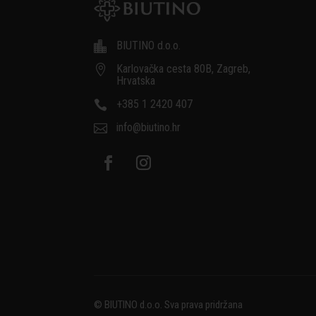
BIUTINO d.o.o.

Karlovačka cesta 80B, Zagreb,

Hrvatska
+385 1 2420 407

info@biutino.hr

© BIUTINO d.o.o. Sva prava pridržana