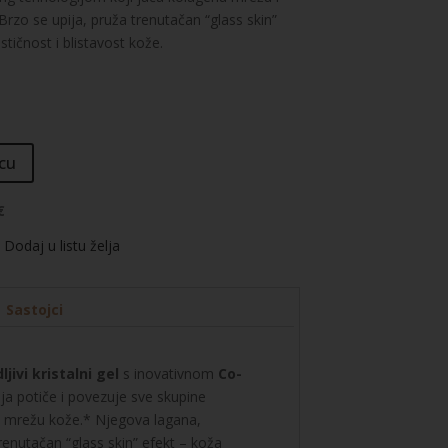
Brzo se upija, pruža trenutačan “glass skin”
stičnost i blistavost kože.
cu
€
Dodaj u listu želja
Sastojci
ljivi kristalni gel
s inovativnom
Co-
ja potiče i povezuje sve skupine
u mrežu kože.* Njegova lagana,
renutačan “glass skin” efekt – koža