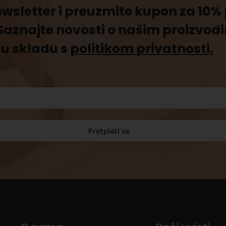
newsletter i preuzmite kupon za 10
Saznajte novosti o našim proizvod
u skladu s
politikom privatnosti.