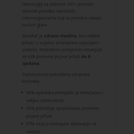
tehnologiji sa selenom DS*, pomaže
obnoviti prirodnu ravnotežu
mikroorganizama koji se prirodno nalaze
na koži glave.
Rezultat je
zdravo vlasište
, bez vidljive
prhuti i s osjetno smanjenim osjećajem
svrbeža. Redovitom primjenom smanjuje
se rizik ponovne pojave prhuti
do 6
tjedana.
Djelotvornost potvrđena od strane
korisnika:
96% ispitanika primijetilo je trenutačnu i
vidljivu učinkovitost
92% potvrđuje sprječavanje ponovne
pojave prhuti
97% osjeća umirujuće djelovanje na
vlasište