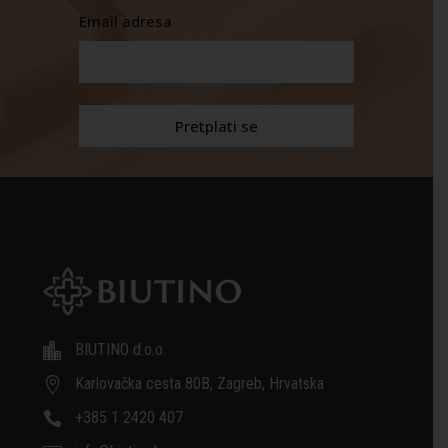
Email adresa
BIUTINO d.o.o.

Karlovačka cesta 80B, Zagreb, Hrvatska

+385 1 2420 407
