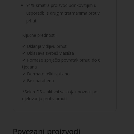
91% smatra proizvod učinkovitijim u
usporedbi s drugim tretmanima protiv
prhuti
Ključne prednosti:
✔ Uklanja vidljivu prhut
✔ Ublažava svrbež vlasišta
✔ Pomaže spriječiti povratak prhuti do 6
tjedana
✔ Dermatološki ispitano
✔ Bez parabena
*Selen DS – aktivni sastojak poznat po
djelovanju protiv prhuti.
Povezani proizvodi