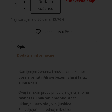
*Obavezno polje
+
Dodaj u
VICHY
-
DERCOS
košaricu
šampon
protiv
Najniža cijena u 30 dana:
13.76 €
prhuti
za
Dodaj u listu želja
suho
vlasište
Opis
količina
Dodatne informacije
Namijenjen ženama i muškarcima koji se
bore s prhuti i/ili svrbežom vlasišta uz
suhu kosu.
Ovaj šampon protiv prhuti djeluje ciljano na
ravnotežu mikrobioma
vlasišta te
uklanja
100% vidljivih ljuskica
.
Zahvaljujući naprednoj mikrobiom