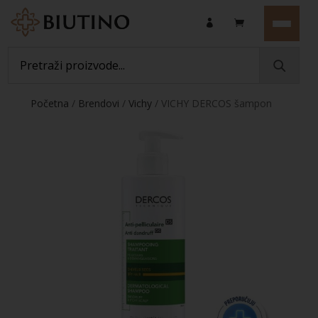
Početna
/
Brendovi
/
Vichy
/ VICHY DERCOS šampon
protiv prhuti za suho vlasište