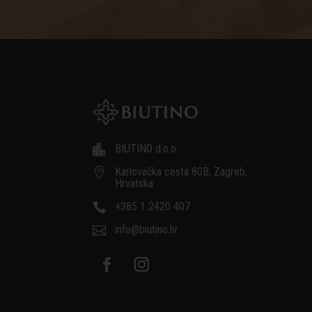
BIUTINO d.o.o.

Karlovačka cesta 80B, Zagreb,

Hrvatska
+385 1 2420 407

info@biutino.hr
