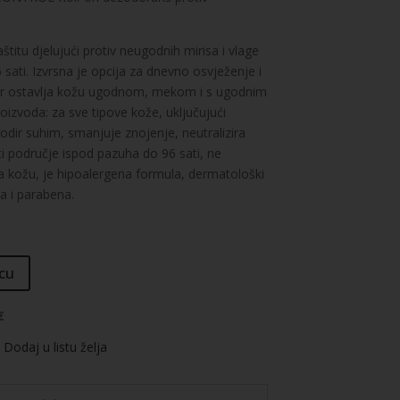
itu djelujući protiv neugodnih mirisa i vlage
sati. Izvrsna je opcija za dnevno osvježenje i
jer ostavlja kožu ugodnom, mekom i s ugodnim
oizvoda: za sve tipove kože, uključujući
 dodir suhim, smanjuje znojenje, neutralizira
ti područje ispod pazuha do 96 sati, ne
tira kožu, je hipoalergena formula, dermatološki
a i parabena.
cu
€
Dodaj u listu želja