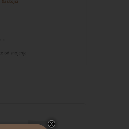
Sastojci
ojci
ite od znojenja
X