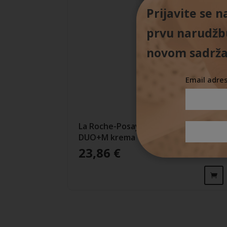
Prijavite se 
prvu narudžbu
novom sadrža
Email adre
La Roche-Posay EFFACLAR
DUO+M krema
23,86
€