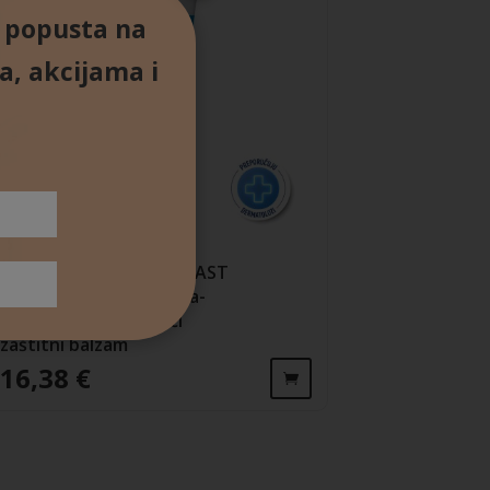
% popusta na
a, akcijama i
La Roche-Posay CICAPLAST
BAUME B5+ SPF50, ultra-
obnavljajući smirujući
zaštitni balzam
16,38
€