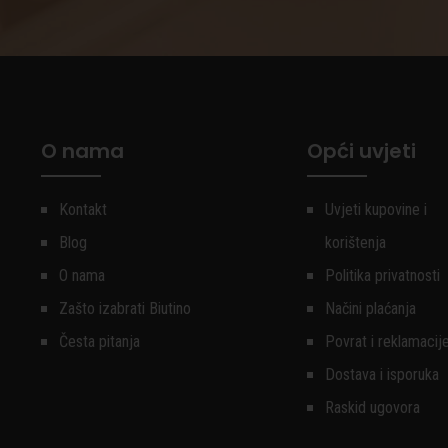
O nama
Opći uvjeti
Kontakt
Uvjeti kupovine i
Blog
korištenja
O nama
Politika privatnosti
Zašto izabrati Biutino
Načini plaćanja
Česta pitanja
Povrat i reklamacij
Dostava i isporuka
Raskid ugovora