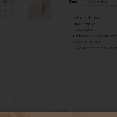
Opis
Upotreba
količina
• Zaštita od znojenja
• Hipoalergeno
• 0% alkohola
• Antibakterijski aktivni sast
• Za osjetljivu kožu
• 96h suhog osjećaja i zašt