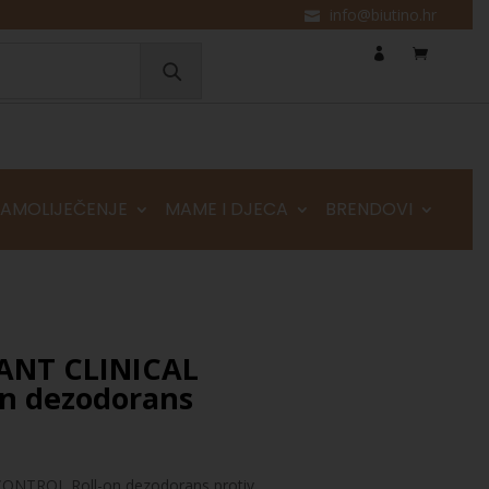
info@biutino.hr
SAMOLIJEČENJE
MAME I DJECA
BRENDOVI
ANT CLINICAL
n dezodorans
NTROL Roll-on dezodorans protiv