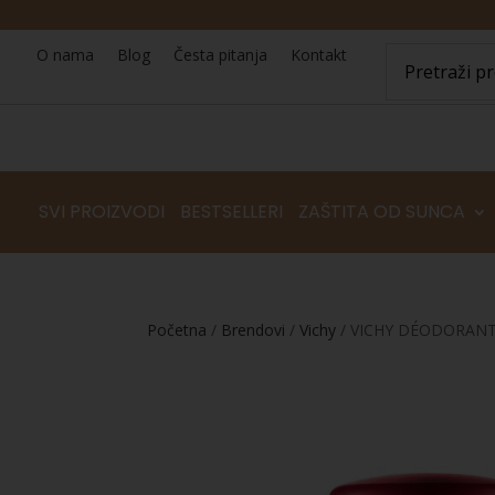
O nama
Blog
Česta pitanja
Kontakt
SVI PROIZVODI
BESTSELLERI
ZAŠTITA OD SUNCA
Početna
/
Brendovi
/
Vichy
/ VICHY DÉODORANT 