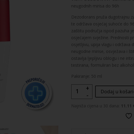
neugodnih mirisa do 96h
Dezodorans pruža dugotrajnu zašt
te održava osjećaj suhoće do 96 
zaštitu područja ispod pazuha 
osjećajem svježine. Prednosti pr
osjetljivu, upija vlagu i održava
neugodne mirise, osvježava i šti
ostavlja ljepljivu oblogu i ne iri
testirana, formuliran bez alkohol
Pakiranje: 50 ml
+
VICHY
Dodaj u košari
-
DÉODORANT
CLINICAL
Najniža cijena u 30 dana:
11.11 
CONTROL
roll-
on
dezodorans