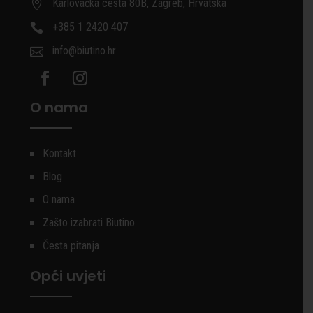
Karlovačka cesta 80B, Zagreb, Hrvatska

+385 1 2420 407

info@biutino.hr

O nama
Kontakt
Blog
O nama
Zašto izabrati Biutino
Česta pitanja
Opći uvjeti