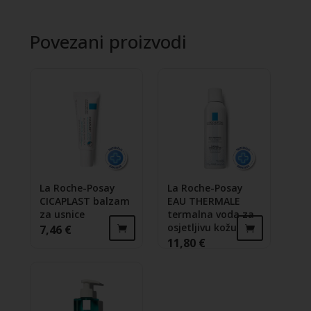
Povezani proizvodi
La Roche-Posay
La Roche-Posay
CICAPLAST balzam
EAU THERMALE
za usnice
termalna voda za
osjetljivu kožu
7,46
€
11,80
€