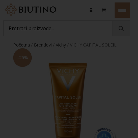
Početna
/
Brendovi
/
Vichy
/ VICHY CAPITAL SOLEIL
Hidratantno mlijeko za samotamnjenje, lice i tijelo
-
25
%