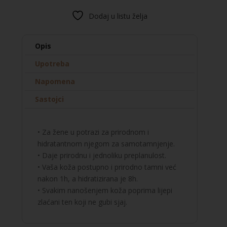
mlijeko
Dodaj u listu želja
za
samotamnjenje,
lice
Opis
i
Upotreba
tijelo
količina
Napomena
Sastojci
• Za žene u potrazi za prirodnom i
hidratantnom njegom za samotamnjenje.
• Daje prirodnu i jednoliku preplanulost.
• Vaša koža postupno i prirodno tamni već
nakon 1h, a hidratizirana je 8h.
• Svakim nanošenjem koža poprima lijepi
zlaćani ten koji ne gubi sjaj.