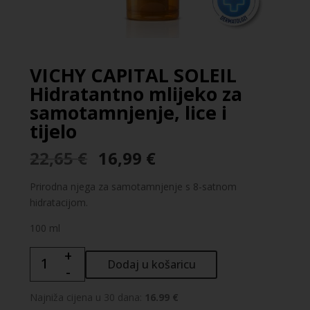
VICHY CAPITAL SOLEIL
Hidratantno mlijeko za
samotamnjenje, lice i
tijelo
Izvorna
Trenutna
22,65
€
16,99
€
cijena
cijena
bila
je:
Prirodna njega za samotamnjenje s 8-satnom
je:
16,99 €.
hidratacijom.
22,65 €.
100 ml
+
VICHY
Dodaj u košaricu
-
CAPITAL
SOLEIL
Najniža cijena u 30 dana:
16.99 €
Hidratantno