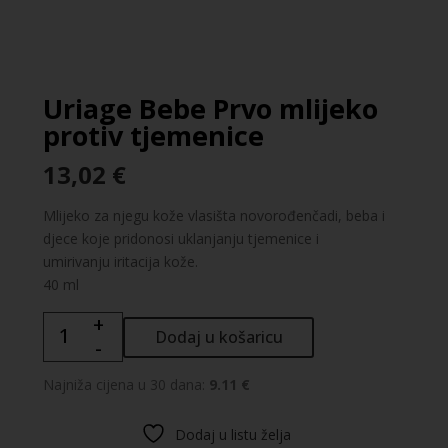
Uriage Bebe Prvo mlijeko
protiv tjemenice
13,02
€
Mlijeko za njegu kože vlasišta novorođenčadi, beba i
djece koje pridonosi uklanjanju tjemenice i
umirivanju iritacija kože.
40 ml
+
Uriage
Dodaj u košaricu
-
Bebe
Prvo
Najniža cijena u 30 dana:
9.11 €
mlijeko
protiv
Dodaj u listu želja
tjemenice