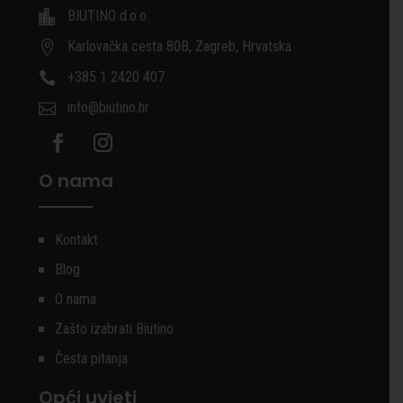
BIUTINO d.o.o.

Karlovačka cesta 80B, Zagreb, Hrvatska

+385 1 2420 407

info@biutino.hr

O nama
Kontakt
Blog
O nama
Zašto izabrati Biutino
Česta pitanja
Opći uvjeti