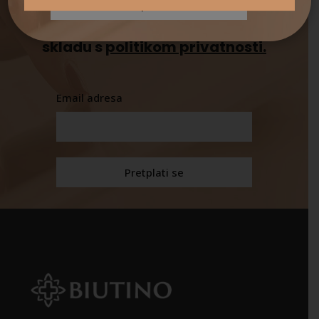
novosti o našim proizvodima,
akcijama i novom sadržaju u
skladu s
politikom privatnosti.
Email adresa