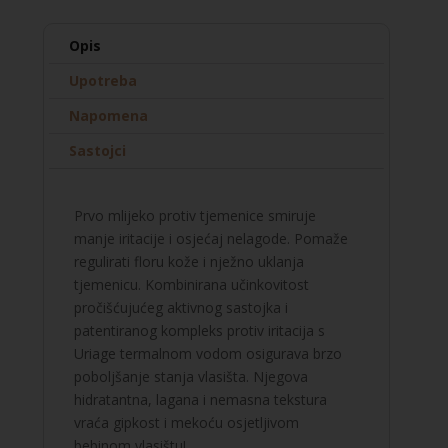
količina
Opis
Upotreba
Napomena
Sastojci
Prvo mlijeko protiv tjemenice smiruje
manje iritacije i osjećaj nelagode. Pomaže
regulirati floru kože i nježno uklanja
tjemenicu. Kombinirana učinkovitost
pročišćujućeg aktivnog sastojka i
patentiranog kompleks protiv iritacija s
Uriage termalnom vodom osigurava brzo
poboljšanje stanja vlasišta. Njegova
hidratantna, lagana i nemasna tekstura
vraća gipkost i mekoću osjetljivom
bebinom vlasištu!