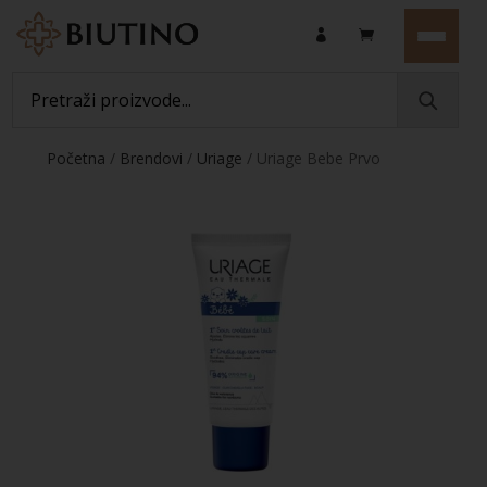
Početna
/
Brendovi
/
Uriage
/ Uriage Bebe Prvo
mlijeko protiv tjemenice