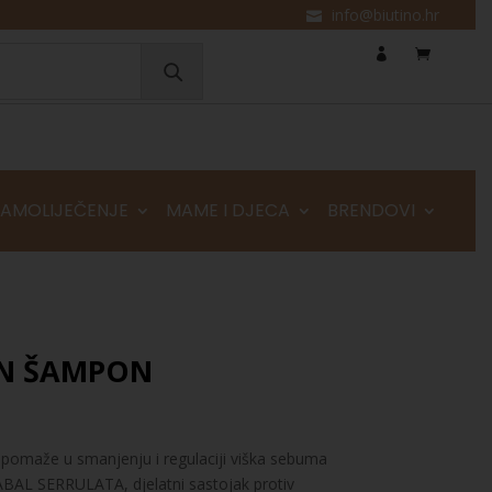
info@biutino.hr
SAMOLIJEČENJE
MAME I DJECA
BRENDOVI
N ŠAMPON
pomaže u smanjenju i regulaciji viška sebuma
SABAL SERRULATA, djelatni sastojak protiv