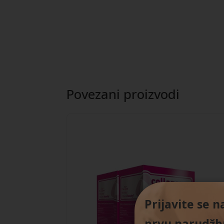
Povezani proizvodi
Prijavite se 
prvu narudžbu