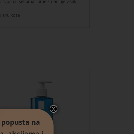
proizvodnju sebuma i time smanjuje višak
rijenu kose
X
% popusta na
a, akcijama i