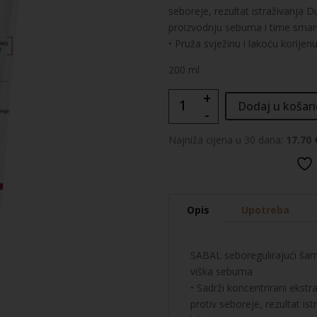
seboreje, rezultat istraživanja D
proizvodnju sebuma i time sman
• Pruža svježinu i lakoću korijen
200 ml
+
SABAL
Dodaj u košari
-
TRETMAN
ŠAMPON
Najniža cijena u 30 dana:
17.70 
količina
Opis
Upotreba
SABAL seboregulirajući šam
viška sebuma
• Sadrži koncentrirani ekst
protiv seboreje, rezultat i