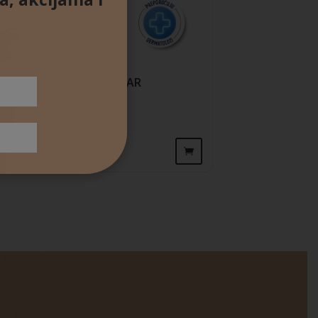
La Roche-Posay EFFACLAR
pjenušavi gel
24,60
€