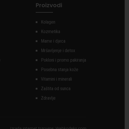
Proizvodi
Kolagen
Kozmetika
Mame i djeca
Mršavljenje i detox
e
Pokloni i promo pakiranja
Posebna stanja kože
Vitamini i minerali
Zaštita od sunca
Zdravlje
Izrada internet trgovine:
Webkodeks.com