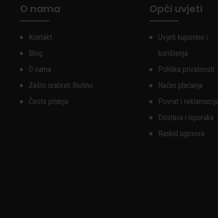
O nama
Opći uvjeti
Kontakt
Uvjeti kupovine i
Blog
korištenja
O nama
Politika privatnosti
Zašto izabrati Biutino
Načini plaćanja
Česta pitanja
Povrat i reklamacij
Dostava i isporuka
Raskid ugovora