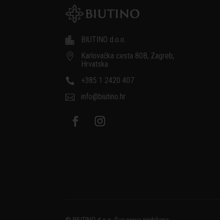
BIUTINO d.o.o.

Karlovačka cesta 80B, Zagreb,

Hrvatska
+385 1 2420 407

info@biutino.hr
