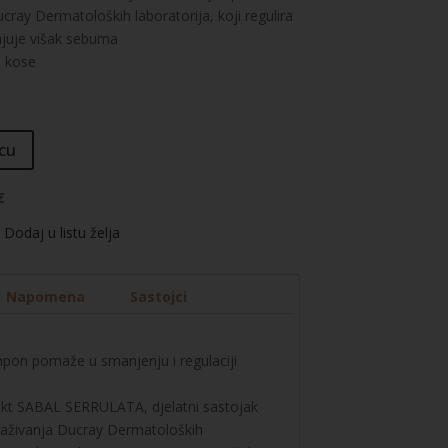
ucray Dermatoloških laboratorija, koji regulira
juje višak sebuma
u kose
cu
€
Dodaj u listu želja
Napomena
Sastojci
pon pomaže u smanjenju i regulaciji
rakt SABAL SERRULATA, djelatni sastojak
straživanja Ducray Dermatoloških