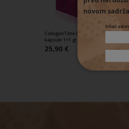
novom sadrža
Email adre
CollagenTime Beauty
kapsule 1+1 gratis
25,90
€