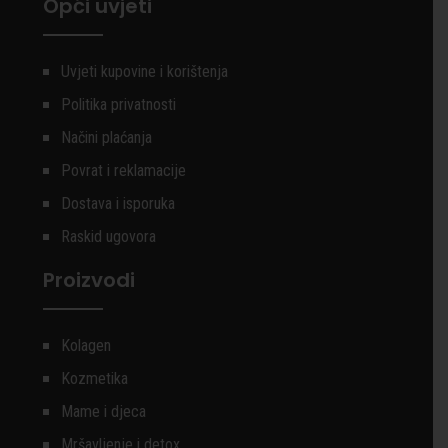
Opći uvjeti
Uvjeti kupovine i korištenja
Politika privatnosti
Načini plaćanja
Povrat i reklamacije
Dostava i isporuka
Raskid ugovora
Proizvodi
Kolagen
Kozmetika
Mame i djeca
Mršavljenje i detox