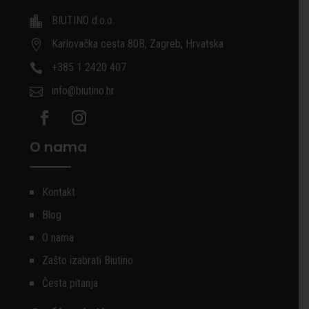
BIUTINO d.o.o.

Karlovačka cesta 80B, Zagreb, Hrvatska

+385 1 2420 407

info@biutino.hr

O nama
Kontakt
Blog
O nama
Zašto izabrati Biutino
Česta pitanja