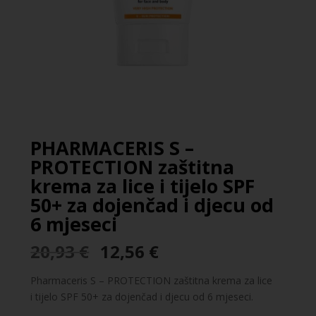
PHARMACERIS S –
PROTECTION zaštitna
krema za lice i tijelo SPF
50+ za dojenčad i djecu od
6 mjeseci
Izvorna
Trenutna
20,93
€
12,56
€
cijena
cijena
bila
je:
Pharmaceris S – PROTECTION zaštitna krema za lice
je:
12,56 €.
i tijelo SPF 50+ za dojenčad i djecu od 6 mjeseci.
20,93 €.