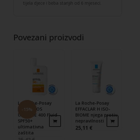
tijela djece i beba starijih od 6 mjeseci.
mjeseci
količina
Povezani proizvodi
La Roche-Posay
La Roche-Posay
ANTHELIOS
EFFACLAR H ISO-
-
15
%
UVMUNE 400 Fluid
BIOME njega protiv
SPF50+
nepravilnosti
ultimativna
25,11
€
zaštita
25,42
€