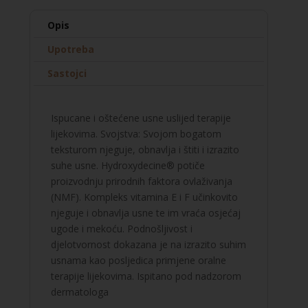
Opis
Upotreba
Sastojci
Ispucane i oštećene usne uslijed terapije
lijekovima. Svojstva: Svojom bogatom
teksturom njeguje, obnavlja i štiti i izrazito
suhe usne. Hydroxydecine® potiče
proizvodnju prirodnih faktora ovlaživanja
(NMF). Kompleks vitamina E i F učinkovito
njeguje i obnavlja usne te im vraća osjećaj
ugode i mekoću. Podnošljivost i
djelotvornost dokazana je na izrazito suhim
usnama kao posljedica primjene oralne
terapije lijekovima. Ispitano pod nadzorom
dermatologa