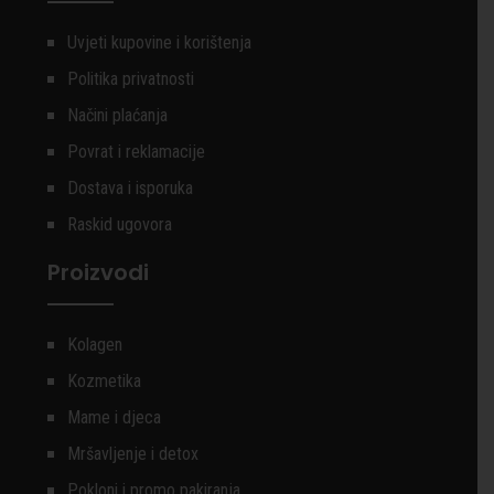
Uvjeti kupovine i korištenja
Politika privatnosti
Načini plaćanja
Povrat i reklamacije
Dostava i isporuka
Raskid ugovora
Proizvodi
Kolagen
Kozmetika
Mame i djeca
Mršavljenje i detox
Pokloni i promo pakiranja