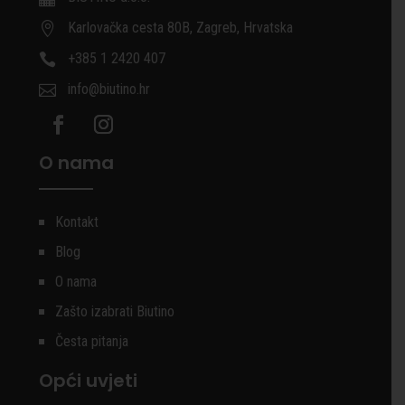
Karlovačka cesta 80B, Zagreb, Hrvatska

+385 1 2420 407

info@biutino.hr

O nama
Kontakt
Blog
O nama
Zašto izabrati Biutino
Česta pitanja
Opći uvjeti