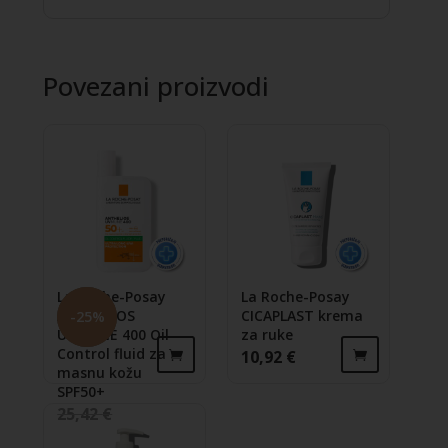
Povezani proizvodi
La Roche-Posay
La Roche-Posay
ANTHELIOS
CICAPLAST krema
-
25
%
UVMUNE 400 Oil
za ruke
Control fluid za
10,92
€
masnu kožu
SPF50+
25,42
€
Izvorna cijena bila je: 25,42 €.
Trenutna cijena je: 19,07 €.
19,07
€