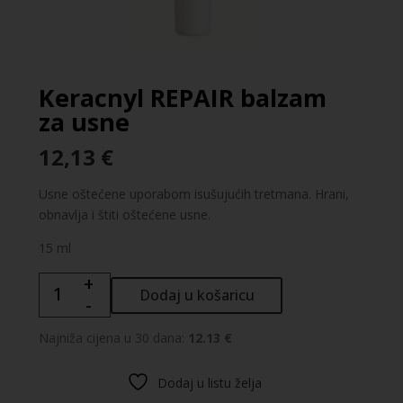
Keracnyl REPAIR balzam
za usne
12,13
€
Usne oštećene uporabom isušujućih tretmana. Hrani,
obnavlja i štiti oštećene usne.
15 ml
+
Keracnyl
Dodaj u košaricu
-
REPAIR
balzam
Najniža cijena u 30 dana:
12.13 €
za
usne
Dodaj u listu želja
količina