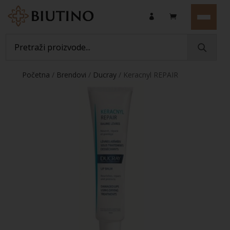
Početna
/
Brendovi
/
Ducray
/ Keracnyl REPAIR
balzam za usne