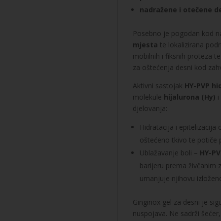
nadražene i otečene d
Posebno je pogodan kod na
mjesta
te lokalizirana po
mobilnih i fiksnih proteza 
za oštećenja desni kod zahv
Aktivni sastojak
HY-PVP hi
molekule
hijalurona (Hy)
i
djelovanja:
Hidratacija i epitelizacij
oštećeno tkivo te potiče p
Ublažavanje boli –
HY-PV
barijeru prema živčanim
umanjuje njihovu izloženo
Ginginox gel za desni je sig
nuspojava. Ne sadrži šećer,