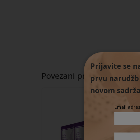
Prijavite se 
Povezani proizvodi
prvu narudžbu
novom sadrža
Email adre