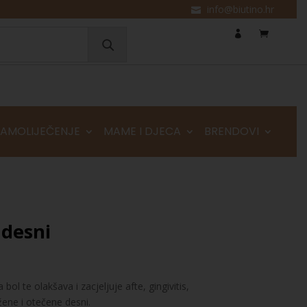
info@biutino.hr
SAMOLIJEČENJE
MAME I DJECA
BRENDOVI
 desni
bol te olakšava i zacjeljuje afte, gingivitis,
žene i otečene desni.