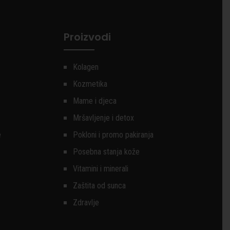
Proizvodi
Kolagen
Kozmetika
Mame i djeca
Mršavljenje i detox
e
Pokloni i promo pakiranja
Posebna stanja kože
Vitamini i minerali
Zaštita od sunca
Zdravlje