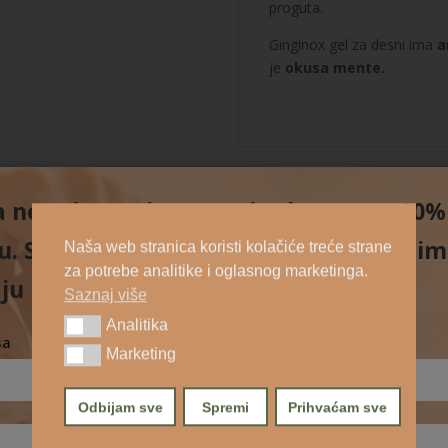
proguta.
Ginginox gel za desni ima
a
je
okusa mente.
na newsletter i preuzmite kupon za 10
. Saznajte novosti o našim proizvodim
Naša web stranica koristi kolačiće treće strane
za potrebe analitike i oglasnog marketinga.
ju u skladu s
politikom privatnosti.
Saznaj više
Analitika
Analitika
sa
Marketing
Marketing
Odbijam sve
Spremi
Prihvaćam sve