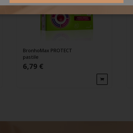
BronhoMax PROTECT
pastile
6,79
€