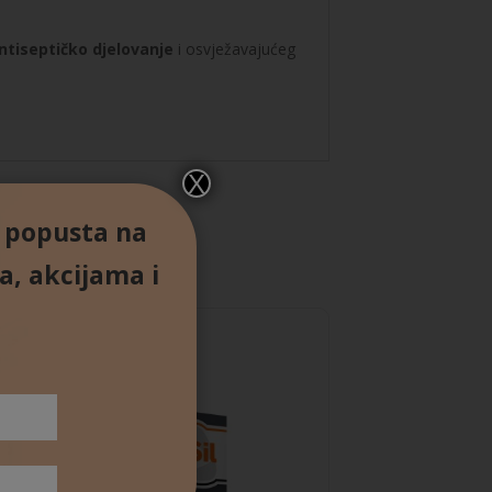
ntiseptičko djelovanje
i osvježavajućeg
X
% popusta na
a, akcijama i