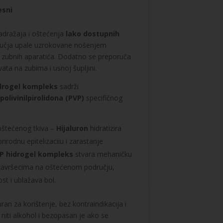
esni
dražaja i oštećenja
lako dostupnih
dručja upale uzrokovane nošenjem
te zubnih aparatića. Dodatno se preporuča
ata na zubima i usnoj šupljini.
drogel kompleks
sadrži
polivinilpirolidona (PVP)
specifičnog
a oštećenog tkiva –
Hijaluron
hidratizira
rirodnu epitelizaciiu i zarastanje
P hidrogel kompleks
stvara mehaničku
 završecima na oštećenom području,
st i ublažava bol.
uran za korištenje, bez kontraindikacija i
 niti alkohol i bezopasan je ako se