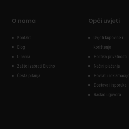
O nama
Opći uvjeti
Kontakt
Uvjeti kupovine i
Blog
korištenja
O nama
Politika privatnosti
Zašto izabrati Biutino
Načini plaćanja
Česta pitanja
Povrat i reklamacij
Dostava i isporuka
Raskid ugovora