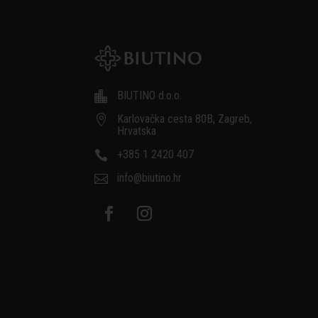
BIUTINO d.o.o.

Karlovačka cesta 80B, Zagreb,

Hrvatska
+385 1 2420 407

info@biutino.hr
