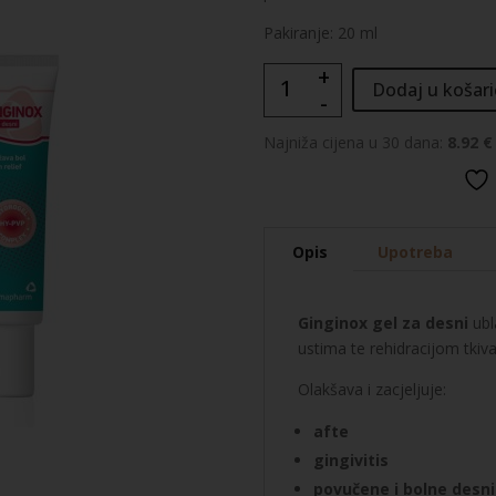
Pakiranje: 20 ml
+
Ginginox
Dodaj u košari
-
gel
za
Najniža cijena u 30 dana:
8.92 €
desni
količina
Opis
Upotreba
Ginginox gel za desni
ubl
ustima te rehidracijom tkiv
Olakšava i zacjeljuje:
afte
gingivitis
povučene i bolne desni