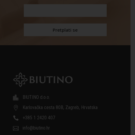
BIUTINO d.o.o.

Karlovačka cesta 80B, Zagreb, Hrvatska

+385 1 2420 407

info@biutino.hr
