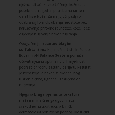
nježno, ali učinkovito čišćenje kože te je
posebno prilagođen potrebama
suhe i
osjetljive kože
. Zahvaljujući pažljivo
odabranoj formuli, uklanja nečistoće bez
narušavanja prirodne ravnoteže kože i bez
osjećaja isušivanja nakon tuširanja.
Obogaćen je
izuzetno blagim
surfaktantima
koji nježno čiste kožu, dok
Eucerin pH Balance System
pomaže
očuvati njezinu optimalnu pH vrijednost i
podržati prirodnu zaštitnu barijeru. Rezultat
je koža koja je nakon svakodnevnog
tuširanja čista, ugodna i zaštićena od
isušivanja.
Njegova
blaga pjenasta tekstura
i
nježan miris
čine ga ugodnim za
svakodnevnu upotrebu, a klinički i
dermatološki potvrđena podnošljivost čini