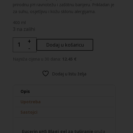
prirodnu pH ravnotežu i zaštitnu barijeru. Prikladan je
za suhu, osjetljivu i kožu sklonu alergijama.
400 ml
3 na zalihi
+
Eucerin
Dodaj u košaricu
-
pH5
blagi
Najniža cijena u 30 dana:
12.45 €
gel
za
Dodaj u listu želja
tuširanje
količina
Opis
Upotreba
Sastojci
Eucerin pH5 Blagi gel za tuširanje
pruža