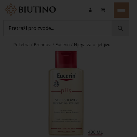
Početna
/
Brendovi
/
Eucerin
/
Njega za osjetljivu
kožu
/ Eucerin pH5 blagi gel za tuširanje