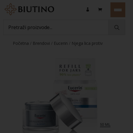
Početna
/
Brendovi
/
Eucerin
/
Njega lica protiv
starenja
/ Eucerin Hyaluron-Filler Refill noćna krema