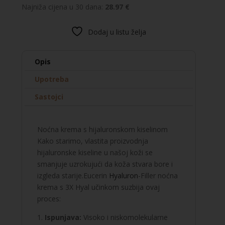
Najniža cijena u 30 dana:
28.97 €
Refill
noćna
Dodaj u listu želja
krema
količina
Opis
Upotreba
Sastojci
Noćna krema s hijaluronskom kiselinom
Kako starimo, vlastita proizvodnja
hijaluronske kiseline u našoj koži se
smanjuje uzrokujući da koža stvara bore i
izgleda starije.Eucerin
Hyaluron
-Filler noćna
krema s 3X Hyal učinkom suzbija ovaj
proces:
1.
Ispunjava:
Visoko i niskomolekularne