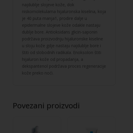
najdublje slojeve kože, dok
niskomolekularna hijaluronska kiselina, koja
je 40 puta manja1, prodire dalje u
epidermalne slojeve kože odakle nastaju
dublje bore. Antioksidans glicin-saponin
podržava proizvodnju hijaluronske kiseline
u sloju kože gdje nastaju najdublje bore i
štiti od slobodnih radikala. Enoksolon štiti
hijaluron kože od propadanja, a
dekspantenol podržava proces regeneracije
kože preko noći.
Povezani proizvodi