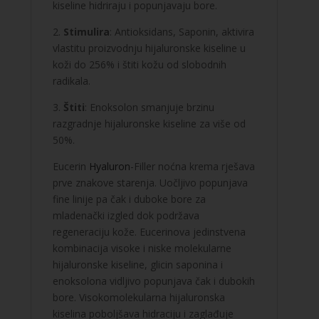
kiseline hidriraju i popunjavaju bore.
2.
Stimulira
: Antioksidans, Saponin, aktivira
vlastitu proizvodnju hijaluronske kiseline u
koži do 256% i štiti kožu od slobodnih
radikala.
3.
Štiti
: Enoksolon smanjuje brzinu
razgradnje hijaluronske kiseline za više od
50%.
Eucerin
Hyaluron
-Filler noćna krema rješava
prve znakove starenja. Uočljivo popunjava
fine linije pa čak i duboke bore za
mladenački izgled dok podržava
regeneraciju kože. Eucerinova jedinstvena
kombinacija visoke i niske molekularne
hijaluronske kiseline, glicin saponina i
enoksolona vidljivo popunjava čak i dubokih
bore. Visokomolekularna hijaluronska
kiselina poboljšava hidraciju i zaglađuje