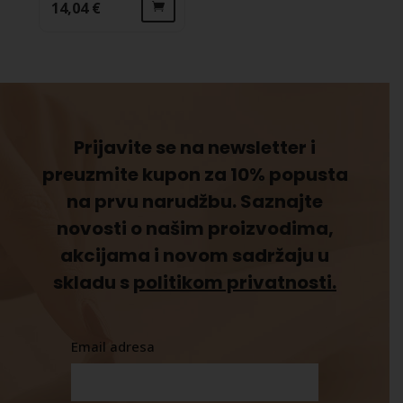
14,04
€
Ovaj
proizvod
ima
više
varijanti.
Opcije
Prijavite se na newsletter i
se
preuzmite kupon za 10% popusta
mogu
odabrati
na prvu narudžbu. Saznajte
na
novosti o našim proizvodima,
stranici
akcijama i novom sadržaju u
proizvoda
skladu s
politikom privatnosti.
Email adresa