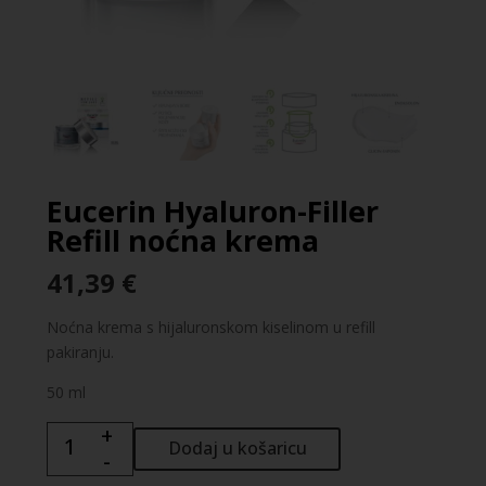
Eucerin Hyaluron-Filler
Refill noćna krema
41,39
€
Noćna krema s hijaluronskom kiselinom u refill
pakiranju.
50 ml
+
Eucerin
Dodaj u košaricu
-
Hyaluron-
Filler