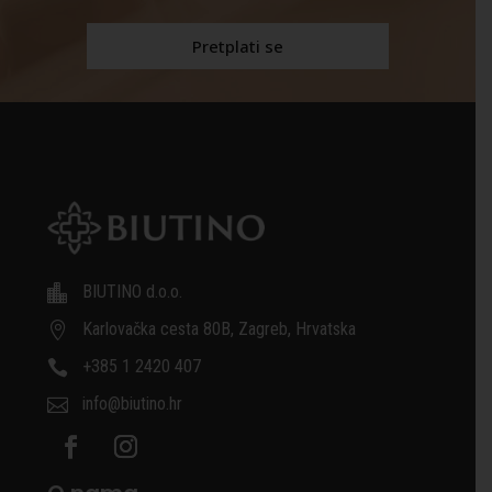
BIUTINO d.o.o.

Karlovačka cesta 80B, Zagreb, Hrvatska

+385 1 2420 407

info@biutino.hr
