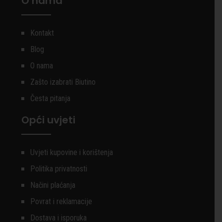
O nama
Kontakt
Blog
O nama
Zašto izabrati Biutino
Česta pitanja
Opći uvjeti
Uvjeti kupovine i korištenja
Politika privatnosti
Načini plaćanja
Povrat i reklamacije
Dostava i isporuka