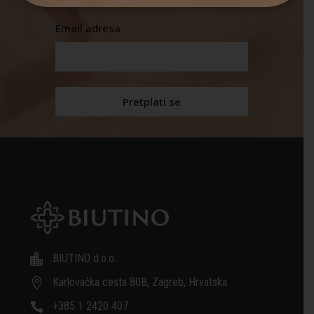
Email adresa
BIUTINO d.o.o.

Karlovačka cesta 80B, Zagreb, Hrvatska

+385 1 2420 407
