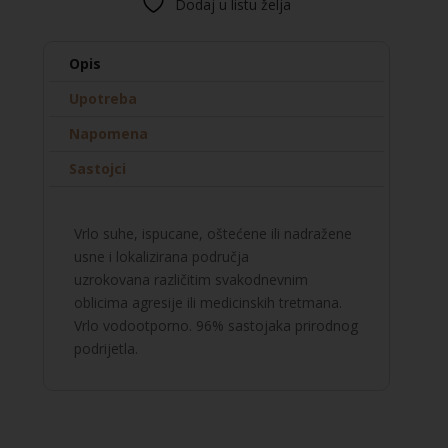
Dodaj u listu želja
balzam
za
usne
Opis
količina
Upotreba
Napomena
Sastojci
Vrlo suhe, ispucane, oštećene ili nadražene
usne i lokalizirana područja
uzrokovana različitim svakodnevnim
oblicima agresije ili medicinskih tretmana.
Vrlo vodootporno. 96% sastojaka prirodnog
podrijetla.