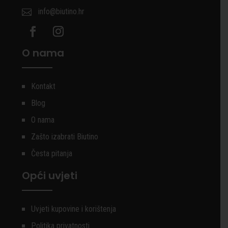
info@biutino.hr

O nama
Kontakt
Blog
O nama
Zašto izabrati Biutino
Česta pitanja
Opći uvjeti
Uvjeti kupovine i korištenja
Politika privatnosti