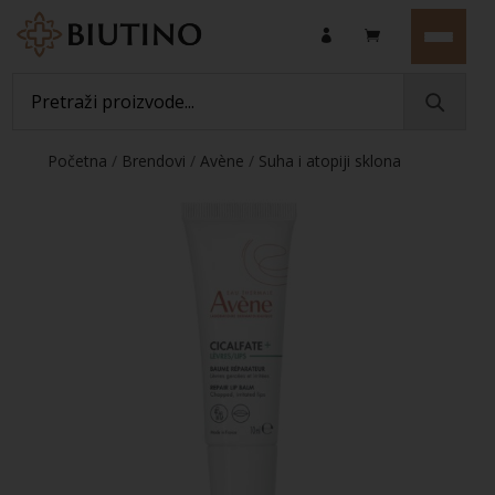
Početna
/
Brendovi
/
Avène
/
Suha i atopiji sklona
koža
/ Eau Thermale Avène Cicalfate+ Obnavljajući
balzam za usne