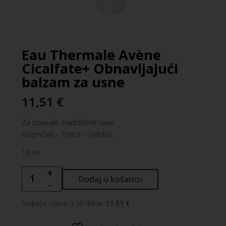
Eau Thermale Avène
Cicalfate+ Obnavljajući
balzam za usne
11,51
€
Za ispucale, nadražene usne.
Dojenčad – Djeca – Odrasli.
10 ml
+
Eau
Dodaj u košaricu
-
Thermale
Avène
Najniža cijena u 30 dana:
11.51 €
Cicalfate+
Obnavljajući