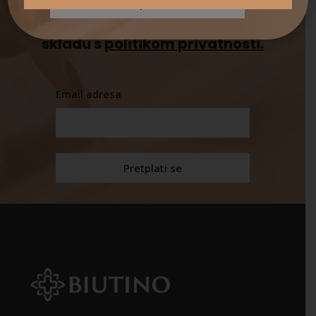
novosti o našim proizvodima,
akcijama i novom sadržaju u
skladu s
politikom privatnosti.
Email adresa