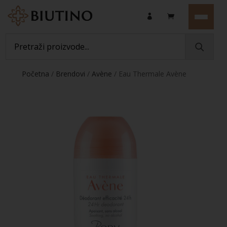
Početna
/
Brendovi
/
Avène
/ Eau Thermale Avène
24-satni dezodorans