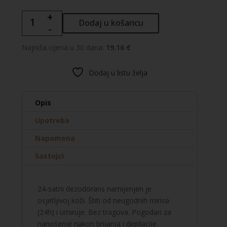
+
Eau
Dodaj u košaricu
-
Thermale
Avène
Najniža cijena u 30 dana:
19.16 €
24-
satni
Dodaj u listu želja
dezodorans
količina
Opis
Upotreba
Napomena
Sastojci
24-satni dezodorans namijenjen je
osjetljivoj koži. Štiti od neugodnih mirisa
(24h) i umiruje. Bez tragova. Pogodan za
nanošenje nakon brijanja i depilacije.