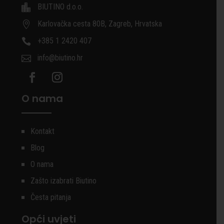
BIUTINO d.o.o.

Karlovačka cesta 80B, Zagreb, Hrvatska

+385 1 2420 407

info@biutino.hr

O nama
Kontakt
Blog
O nama
Zašto izabrati Biutino
Česta pitanja
Opći uvjeti