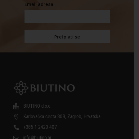
Email adresa
BIUTINO d.o.o.

Karlovačka cesta 80B, Zagreb, Hrvatska

+385 1 2420 407

info@biutino.hr
