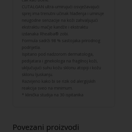
CUTALGAN ultra-umirujući osvježavajući
sprej ima trenutni učinak hlađenja i umiruje
neugodne senzacije na koži zahvaljujući
ekstraktu mačje kandže i ekstraktu
izdanaka Rhealba® zobi.
Formula sadrži 98 % sastojaka prirodnog
podrijetla.
Ispitano pod nadzorom dermatologa,
pedijatara i ginekologa na fragilnoj koži,
uključujući suhu kožu sklonu atopiji i kožu
sklonu ljuskanju.
Razvijeno kako bi se rizik od alergijskih
reakcija sveo na minimum.
* klinička studija na 30 ispitanika
Povezani proizvodi