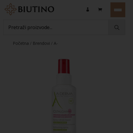
Početna
/
Brendovi
/
A-
DERMA
/
Iritacije
/ CUTALGAN osvježavajući sprej