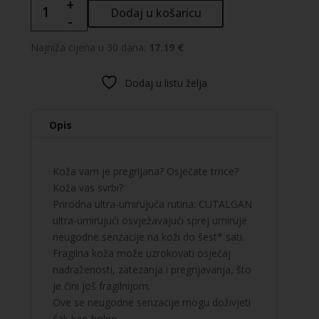
+
CUTALGAN
Dodaj u košaricu
-
osvježavajući
sprej
Najniža cijena u 30 dana:
17.19 €
količina
Dodaj u listu želja
Opis
Koža vam je pregrijana? Osjećate trnce?
Koža vas svrbi?
Prirodna ultra-umirujuća rutina: CUTALGAN
ultra-umirujući osvježavajući sprej umiruje
neugodne senzacije na koži do šest* sati.
Fragilna koža može uzrokovati osjećaj
nadraženosti, zatezanja i pregrijavanja, što
je čini još fragilnijom.
Ove se neugodne senzacije mogu doživjeti
čak kao bolne.