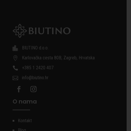
BIUTINO d.o.o.

Karlovačka cesta 80B, Zagreb, Hrvatska

+385 1 2420 407

info@biutino.hr

O nama
Kontakt
Blog