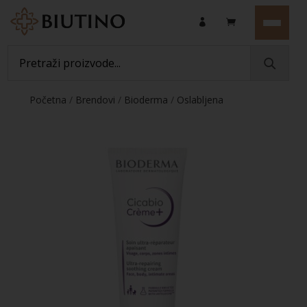
Početna
/
Brendovi
/
Bioderma
/
Oslabljena
koža
/ Bioderma Cicabio Creme+ krema