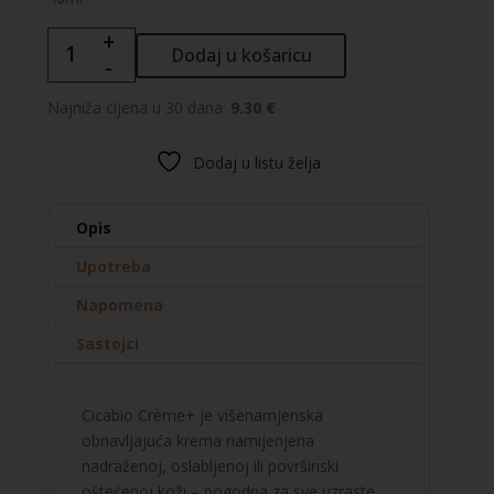
+
Bioderma
Dodaj u košaricu
-
Cicabio
Creme+
Najniža cijena u 30 dana:
9.30 €
krema
količina
Dodaj u listu želja
Opis
Upotreba
Napomena
Sastojci
Cicabio Crème+ je višenamjenska
obnavljajuća krema namijenjena
nadraženoj, oslabljenoj ili površinski
oštećenoj koži – pogodna za sve uzraste,