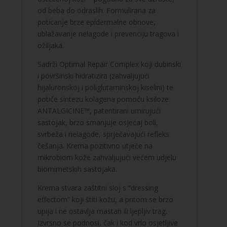
od beba do odraslih. Formulirana za
poticanje brze epidermalne obnove,
ublažavanje nelagode i prevenciju tragova i
ožiljaka.
Sadrži Optimal Repair Complex koji dubinski
i površinski hidratizira (zahvaljujući
hijaluronskoj i poliglutaminskoj kiselini) te
potiče sintezu kolagena pomoću ksiloze.
ANTALGICINE™, patentirani umirujući
sastojak, brzo smanjuje osjećaj boli,
svrbeža i nelagode, sprječavajući refleks
češanja. Krema pozitivno utječe na
mikrobiom kože zahvaljujući većem udjelu
biomimetskih sastojaka.
Krema stvara zaštitni sloj s “dressing
effectom” koji štiti kožu, a pritom se brzo
upija i ne ostavlja mastan ili ljepljiv trag.
Izvrsno se podnosi, čak i kod vrlo osjetljive