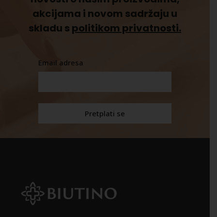
akcijama i novom sadržaju u
skladu s
politikom privatnosti.
Email adresa