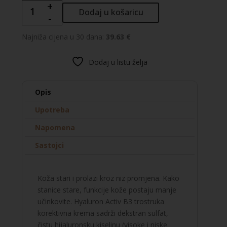
+
Avène
Dodaj u košaricu
-
Hyaluron
Activ
Najniža cijena u 30 dana:
39.63 €
B3
krema
Dodaj u listu želja
za
njegu
područja
Opis
oko
Upotreba
očiju
količina
Napomena
Sastojci
Koža stari i prolazi kroz niz promjena. Kako
stanice stare, funkcije kože postaju manje
učinkovite. Hyaluron Activ B3 trostruka
korektivna krema sadrži dekstran sulfat,
čistu hijaluronsku kiselinu (visoke i niske