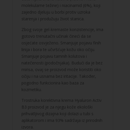
molekularne težine) i niacinamid (6%), koji
zajedno djeluju u borbi protiv uzroka
starenja i produžuju život stanica.
Zbog svoje gel-kremaste konzistencije, ima
gotovo trenutačni učinak čineći da se
osjećate osvježeno. Smanjuje pojavu finih
linija i bora te učvršćuje kožu oko očiju.
Smanjuje pojavu tamnih kolutova i
natečenosti (podočnjaka). Budući da je bez
mirisa, ovaj se proizvod može koristiti oko
očiju i na usnama bez iritacije. Također,
pogodno funkcionira kao baza za
kozmetiku.
Trostruka korektivna krema Hyaluron Activ
B3 proizvod je za njegu kože ekološki
prihvatljivog dizajna koji dolazi u tubi s
aplikatorom i ima 93% sadržaja iz prirodnih
izvora.