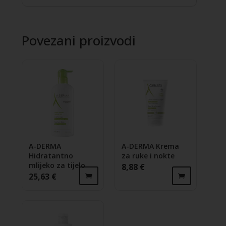
Povezani proizvodi
A-DERMA
A-DERMA Krema
Hidratantno
za ruke i nokte
mlijeko za tijelo
8,88
€
25,63
€