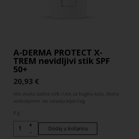
A-DERMA PROTECT X-
TREM nevidljivi stik SPF
50+
20,93
€
Vrlo visoka zaštita UVB i UVA za fragilnu kožu. Ekstra
vodootporno. Ne ostavlja bijeli trag.
8 g
+
A-
Dodaj u košaricu
-
DERMA
PROTECT