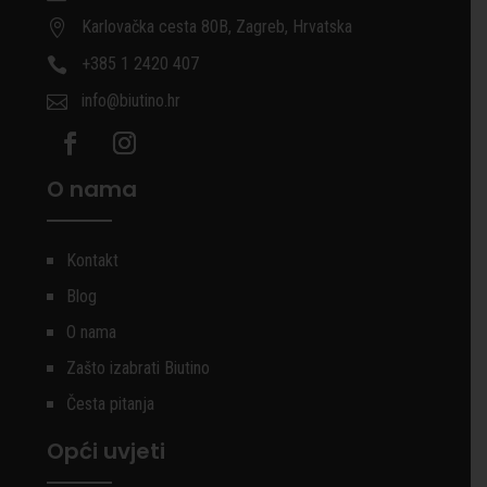
Karlovačka cesta 80B, Zagreb, Hrvatska

+385 1 2420 407

info@biutino.hr

O nama
Kontakt
Blog
O nama
Zašto izabrati Biutino
Česta pitanja
Opći uvjeti