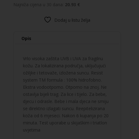
Najniža cijena u 30 dana:
20.93 €
X-
TREM
Dodaj u listu želja
nevidljivi
stik
SPF
Opis
50+
količina
Vrlo visoka zaštita UVB i UVA za fragilnu
kožu. Za lokalizirana područja, uključujući
ožiljke i tetovaže, izložena suncu. Resist
system TM formula : 100% hidrofobno.
Ekstra vodootporno. Otporno na znoj. Ne
ostavlja bijeli trag. Za lice i tijelo. Za bebe,
djecu i odrasle. Bebe i mala djeca ne smiju
se direktno izlagati suncu. Reepitelizirana
koža od 6 mjeseci. Nakon 6 kupanja po 20
minuta. Test uporabe u skijaškim i triatlon
uvjetima