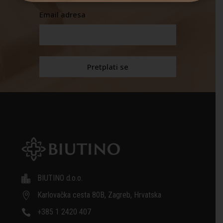
Email adresa
BIUTINO d.o.o.

Karlovačka cesta 80B, Zagreb, Hrvatska

+385 1 2420 407
