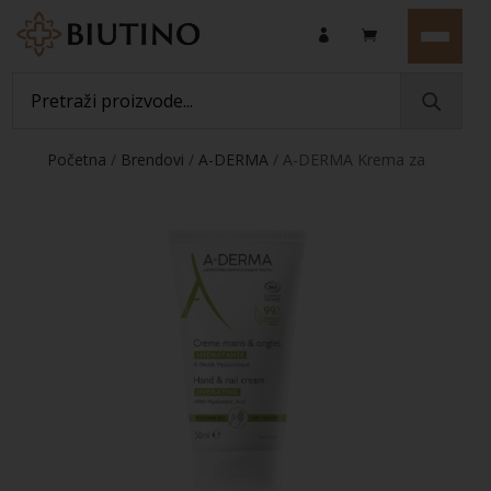
Početna
/
Brendovi
/
A-DERMA
/ A-DERMA Krema za
ruke i nokte