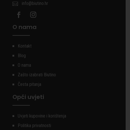
info@biutino.hr

O nama
Kontakt
Blog
O nama
Zašto izabrati Biutino
Česta pitanja
Opći uvjeti
Uvjeti kupovine i korištenja
Politika privatnosti