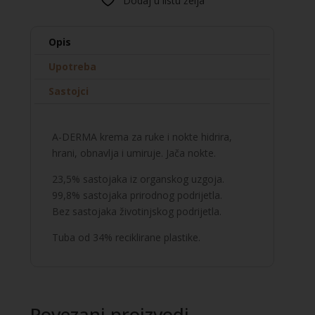
Dodaj u listu želja
i
nokte
količina
Opis
Upotreba
Sastojci
A-DERMA krema za ruke i nokte hidrira,
hrani, obnavlja i umiruje. Jača nokte.
23,5% sastojaka iz organskog uzgoja.
99,8% sastojaka prirodnog podrijetla.
Bez sastojaka životinjskog podrijetla.
Tuba od 34% reciklirane plastike.
Povezani proizvodi