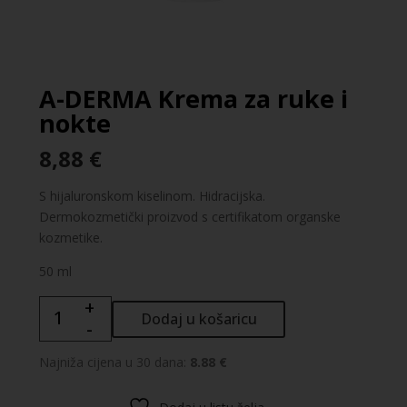
A-DERMA Krema za ruke i
nokte
8,88
€
S hijaluronskom kiselinom. Hidracijska.
Dermokozmetički proizvod s certifikatom organske
kozmetike.
50 ml
+
A-
Dodaj u košaricu
-
DERMA
Krema
Najniža cijena u 30 dana:
8.88 €
za
ruke