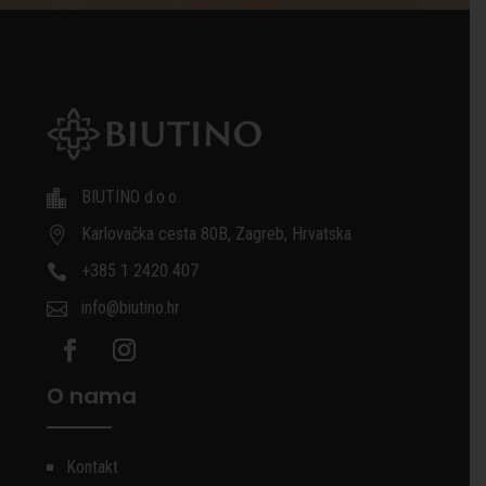
BIUTINO d.o.o.

Karlovačka cesta 80B, Zagreb, Hrvatska

+385 1 2420 407

info@biutino.hr

O nama
Kontakt