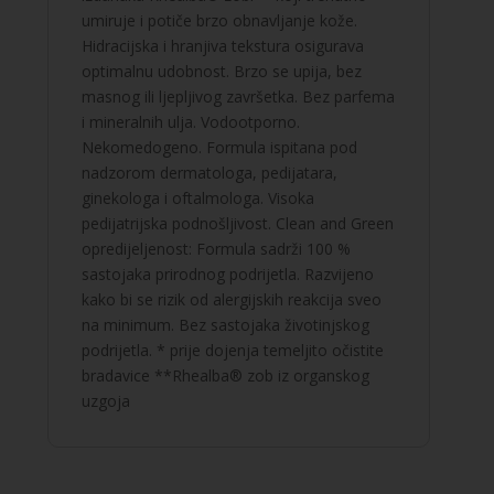
umiruje i potiče brzo obnavljanje kože.
Hidracijska i hranjiva tekstura osigurava
optimalnu udobnost. Brzo se upija, bez
masnog ili ljepljivog završetka. Bez parfema
i mineralnih ulja. Vodootporno.
Nekomedogeno. Formula ispitana pod
nadzorom dermatologa, pedijatara,
ginekologa i oftalmologa. Visoka
pedijatrijska podnošljivost. Clean and Green
opredijeljenost: Formula sadrži 100 %
sastojaka prirodnog podrijetla. Razvijeno
kako bi se rizik od alergijskih reakcija sveo
na minimum. Bez sastojaka životinjskog
podrijetla. * prije dojenja temeljito očistite
bradavice **Rhealba® zob iz organskog
uzgoja