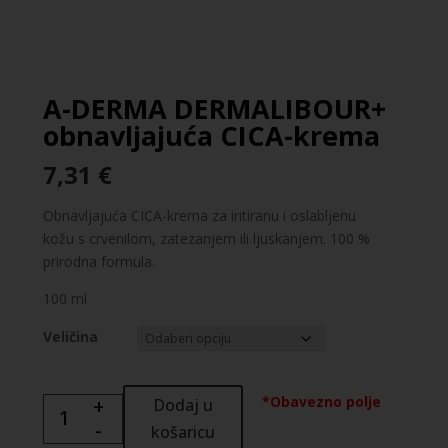
A-DERMA DERMALIBOUR+
obnavljajuća CICA-krema
7,31
€
Obnavljajuća CICA-krema za iritiranu i oslabljenu
kožu s crvenilom, zatezanjem ili ljuskanjem. 100 %
prirodna formula.
100 ml
Veličina
*Obavezno polje
+
Dodaj u
A-
-
DERMA
košaricu