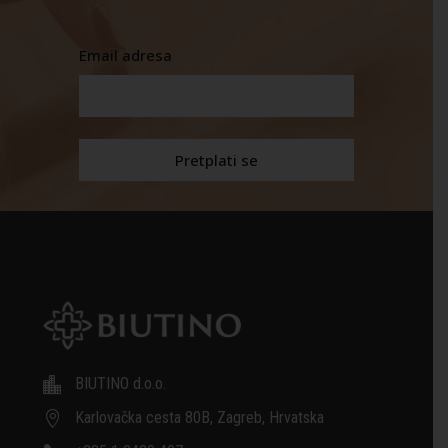
Email adresa
BIUTINO d.o.o.

Karlovačka cesta 80B, Zagreb, Hrvatska
