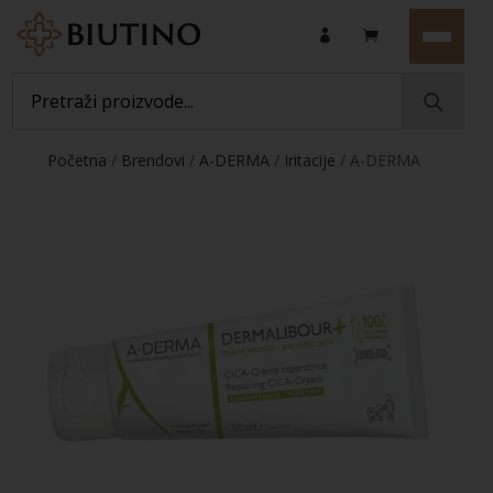
Početna
/
Brendovi
/
A-DERMA
/
Iritacije
/ A-DERMA
DERMALIBOUR+ obnavljajuća CICA-krema