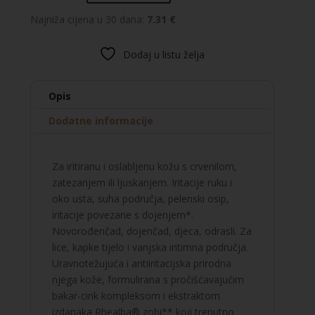
DERMALIBOUR+
obnavljajuća
Najniža cijena u 30 dana:
7.31 €
CICA-
krema
Dodaj u listu želja
količina
Opis
Dodatne informacije
Za iritiranu i oslabljenu kožu s crvenilom,
zatezanjem ili ljuskanjem. Iritacije ruku i
oko usta, suha područja, pelenski osip,
iritacije povezane s dojenjem*.
Novorođenčad, dojenčad, djeca, odrasli. Za
lice, kapke tijelo i vanjska intimna područja.
Uravnotežujuća i antiiritacijska prirodna
njega kože, formulirana s pročišćavajućim
bakar-cink kompleksom i ekstraktom
izdanaka Rhealba® zobi** koji trenutno