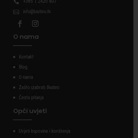
+385 1 2420 407

info@biutino.hr

O nama
Kontakt
Blog
O nama
Zašto izabrati Biutino
Česta pitanja
Opći uvjeti
Uvjeti kupovine i korištenja