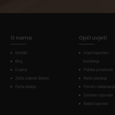
O nama
Opći uvjeti
Kontakt
Uvjeti kupovine i
Blog
korištenja
O nama
Politika privatnosti
Zašto izabrati Biutino
Načini plaćanja
Česta pitanja
Povrat i reklamacij
Dostava i isporuka
Raskid ugovora