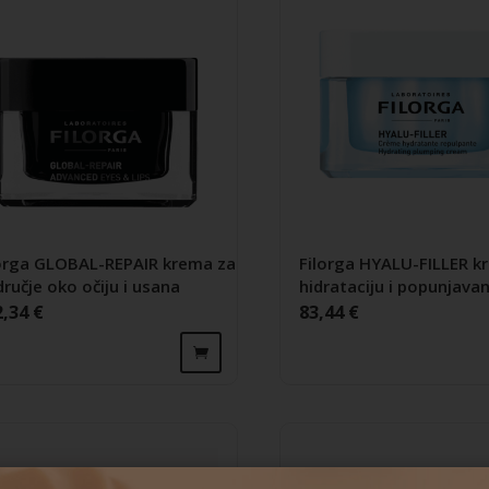
orga GLOBAL-REPAIR krema za
Filorga HYALU-FILLER k
ručje oko očiju i usana
hidrataciju i popunjavan
2,34
€
83,44
€