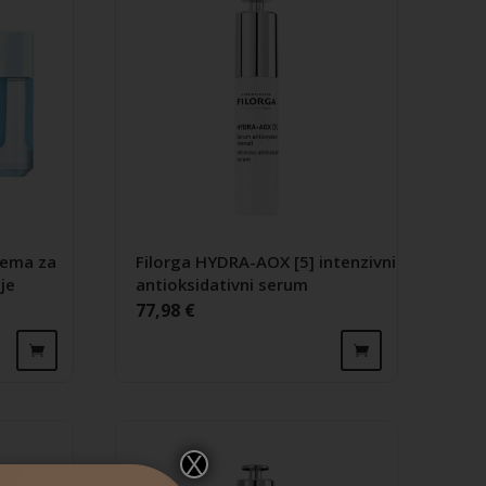
rema za
Filorga HYDRA-AOX [5] intenzivni
je
antioksidativni serum
77,98
€
X