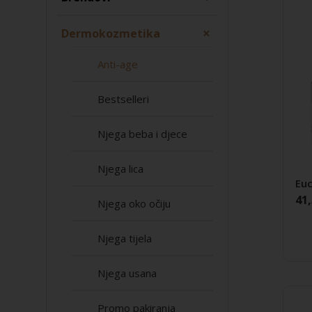
×
Dermokozmetika
Anti-age
Bestselleri
Njega beba i djece
Njega lica
Euc
41
Njega oko očiju
Njega tijela
Njega usana
Promo pakiranja