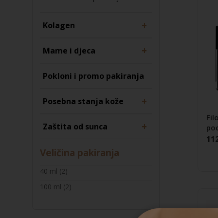
+
Kolagen
+
Mame i djeca
Pokloni i promo pakiranja
+
Posebna stanja kože
Fil
+
Zaštita od sunca
pod
11
Veličina pakiranja
40 ml
(2)
100 ml
(2)