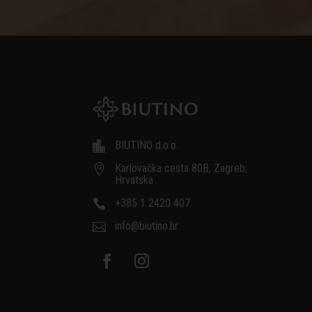
BIUTINO d.o.o.

Karlovačka cesta 80B, Zagreb,

Hrvatska
+385 1 2420 407

info@biutino.hr
