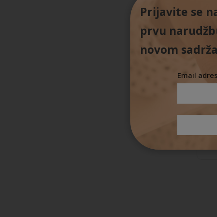
Prijavite se 
prvu narudžbu
novom sadrža
Email adre
Fil
lif
10