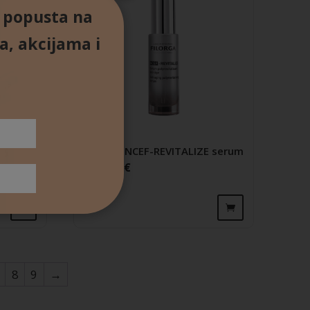
% popusta na
a, akcijama i
E noćna
Filorga NCEF-REVITALIZE serum
113,40
€
8
9
→