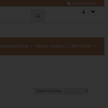
info@biutino.hr
SAMOLIJEČENJE
MAME I DJECA
BRENDOVI