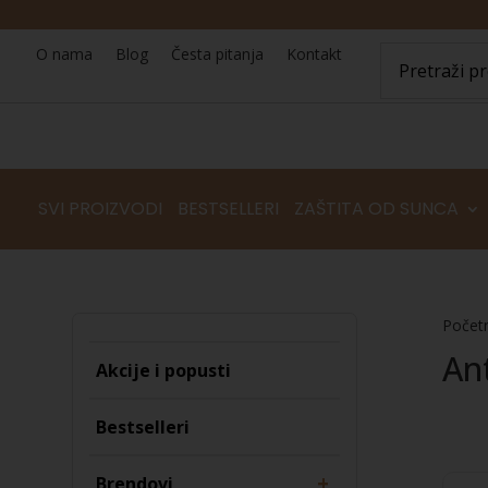
O nama
Blog
Česta pitanja
Kontakt
SVI PROIZVODI
BESTSELLERI
ZAŠTITA OD SUNCA
Počet
An
Akcije i popusti
Bestselleri
+
Brendovi