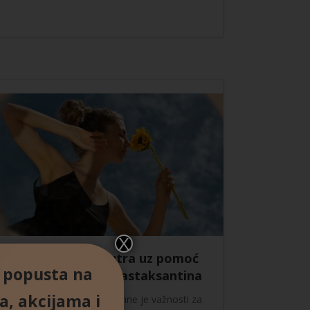
X
Zaštita kože iznutra uz pomoć
% popusta na
moćnog sastojka astaksantina
a, akcijama i
Sunčeva energija od iznimne je važnosti za