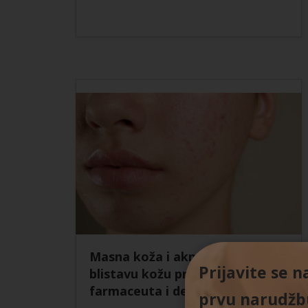
Masna koža i akne: Kako postići
Prijavite se 
blistavu kožu prema savjetima
farmaceuta i dermatologa
prvu narudžbu