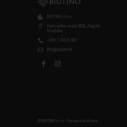
BIUTINO d.o.o.

Karlovačka cesta 80B, Zagreb,

Hrvatska
+385 1 2420 407

info@biutino.hr

© BIUTINO d.o.o. Sva prava pridržana