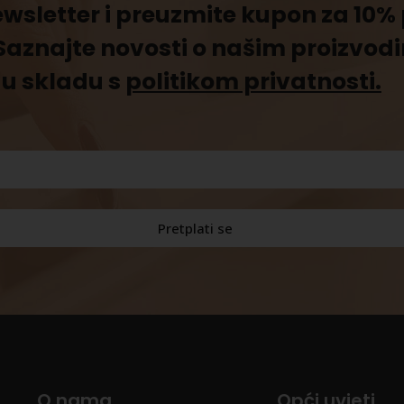
newsletter i preuzmite kupon za 10
Saznajte novosti o našim proizvod
u skladu s
politikom privatnosti.
O nama
Opći uvjeti