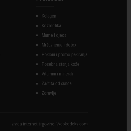
Kolagen
Kozmetika
Mame i djeca
Mršavljenje i detox
e
Pokloni i promo pakiranja
Posebna stanja kože
Vitamini i minerali
Zaštita od sunca
Zdravlje
Izrada internet trgovine:
Webkodeks.com