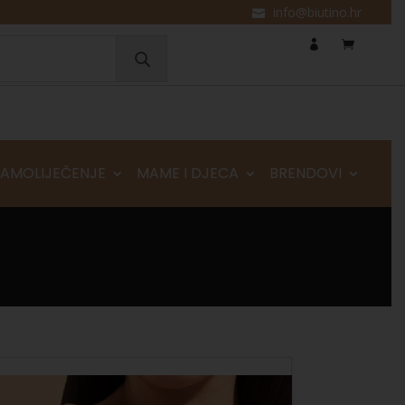
info@biutino.hr
SAMOLIJEČENJE
MAME I DJECA
BRENDOVI